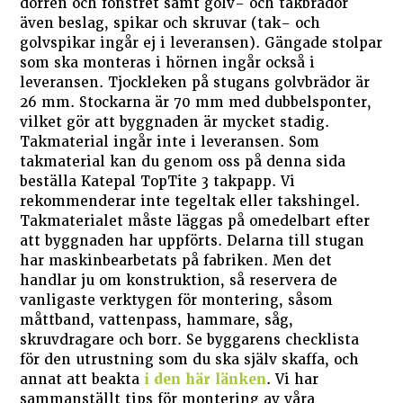
dörren och fönstret samt golv- och takbrädor
även beslag, spikar och skruvar (tak- och
golvspikar ingår ej i leveransen). Gängade stolpar
som ska monteras i hörnen ingår också i
leveransen. Tjockleken på stugans golvbrädor är
26 mm. Stockarna är 70 mm med dubbelsponter,
vilket gör att byggnaden är mycket stadig.
Takmaterial ingår inte i leveransen. Som
takmaterial kan du genom oss på denna sida
beställa Katepal TopTite 3 takpapp. Vi
rekommenderar inte tegeltak eller takshingel.
Takmaterialet måste läggas på omedelbart efter
att byggnaden har uppförts. Delarna till stugan
har maskinbearbetats på fabriken. Men det
handlar ju om konstruktion, så reservera de
vanligaste verktygen för montering, såsom
måttband, vattenpass, hammare, såg,
skruvdragare och borr. Se byggarens checklista
för den utrustning som du ska själv skaffa, och
annat att beakta
i den här länken
. Vi har
sammanställt tips för montering av våra