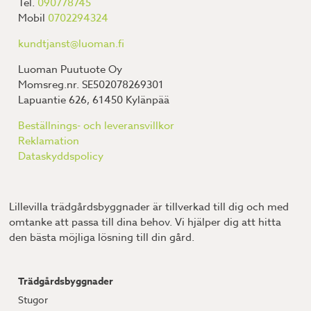
Tel.
090778745
Mobil
0702294324
kundtjanst@luoman.fi
Luoman Puutuote Oy
Momsreg.nr. SE502078269301
Lapuantie 626, 61450 Kylänpää
Beställnings- och leveransvillkor
Reklamation
Dataskyddspolicy
Lillevilla trädgårdsbyggnader är tillverkad till dig och med
omtanke att passa till dina behov. Vi hjälper dig att hitta
den bästa möjliga lösning till din gård.
Trädgårdsbyggnader
Stugor