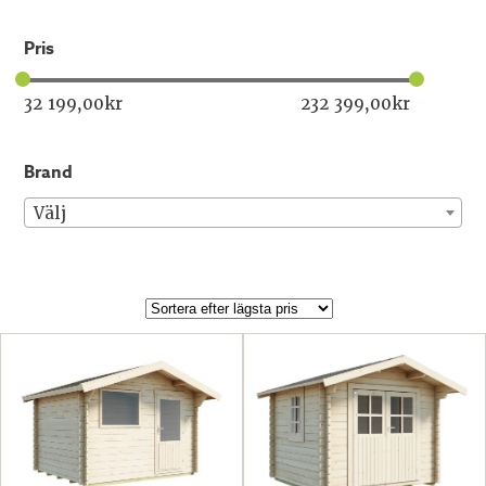
pris
32 199,00
kr
232 399,00
kr
brand
Välj