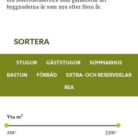
bra reservdelsservice som garanterar att
byggnaderna är som nya efter flera år.
SORTERA
STUGOR
GÄSTSTUGOR
SOMMARHUS
BASTUN
FÖRRÅD
EXTRA- OCH RESERVDELAR
REA
yta m²
2
m²
33
m²